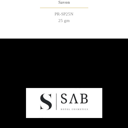
Savon
PR-SP25N
25 gm